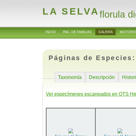
LA SELVA
florula di
INICIO
PAG. DE FAMILIAS
GALERÍA
MOTORES
Páginas de Especies
Taxonomía
Descripción
Histor
Ver especímenes escaneados en OTS He