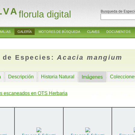
LVA
florula digital
Busqueda de Especi
MILIAS
GALERÍA
MOTORES DE BÚSQUEDA
CLAVES
DOCUMENTOS
 de Especies:
Acacia mangium
a
Descripción
Historia Natural
Coleccione
Imágenes
s escaneados en OTS Herbaria