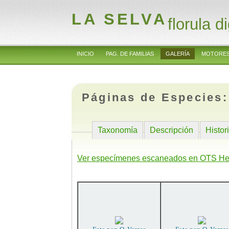
LA SELVA
florula di
INICIO
PAG. DE FAMILIAS
GALERÍA
MOTORES
Páginas de Especies
Taxonomía
Descripción
Histor
Ver especímenes escaneados en OTS He