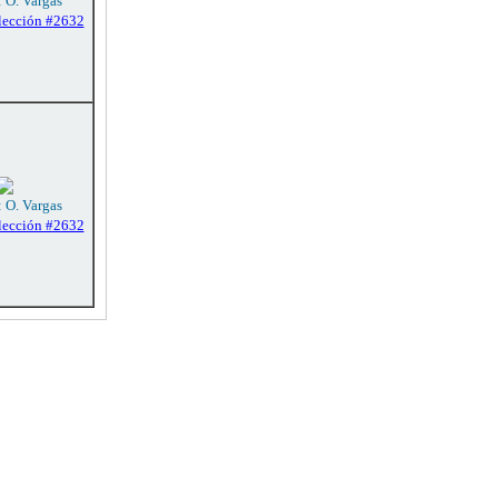
: O. Vargas
lección #2632
: O. Vargas
lección #2632