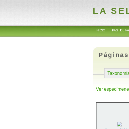
LA SE
INICIO
PAG. DE FA
Páginas
Taxonomí
Ver especímene