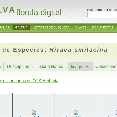
LVA
florula digital
Busqueda de Especi
MILIAS
GALERÍA
MOTORES DE BÚSQUEDA
CLAVES
DOCUMENTOS
 de Especies:
Hiraea smilacina
a
Descripción
Historia Natural
Coleccione
Imágenes
s escaneados en OTS Herbaria