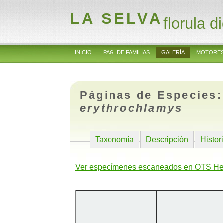
LA SELVA
florula di
INICIO
PAG. DE FAMILIAS
GALERÍA
MOTORES
Páginas de Especies
erythrochlamys
Taxonomía
Descripción
Histor
Ver especímenes escaneados en OTS He