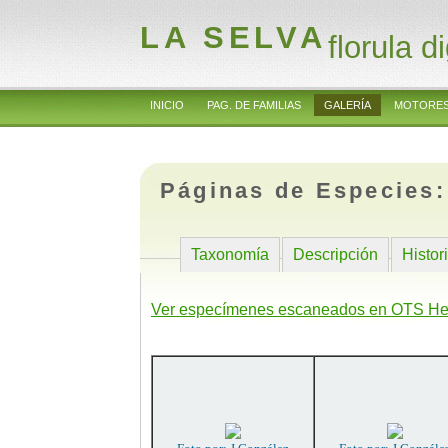
LA SELVA
florula di
INICIO
PAG. DE FAMILIAS
GALERÍA
MOTORES
Páginas de Especies
Taxonomía
Descripción
Histor
Ver especímenes escaneados en OTS He