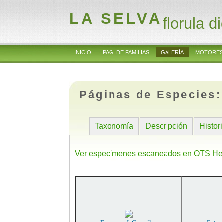
LA SELVA
florula di
INICIO
PAG. DE FAMILIAS
GALERÍA
MOTORES
Páginas de Especies
Taxonomía
Descripción
Histor
Ver especímenes escaneados en OTS He