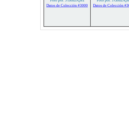
Foto por: J.GonzÃ¡lez
Foto por: J.GonzÃ¡l
Datos de Colección #3000
Datos de Colección #