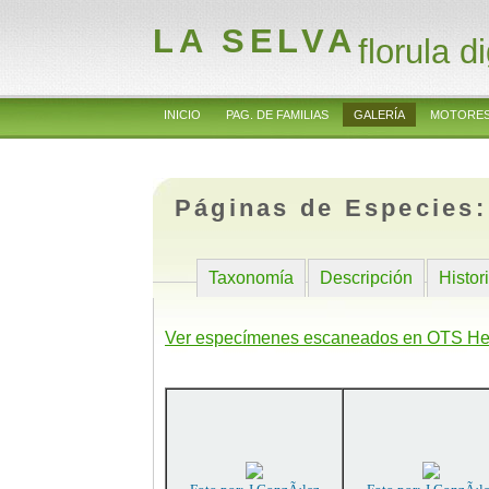
LA SELVA
florula di
INICIO
PAG. DE FAMILIAS
GALERÍA
MOTORES
Páginas de Especies
Taxonomía
Descripción
Histor
Ver especímenes escaneados en OTS He