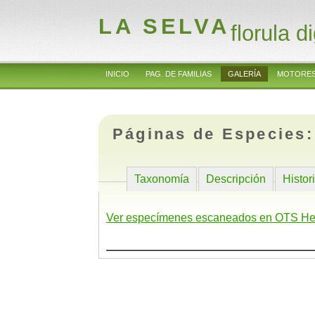
LA SELVA
florula di
INICIO
PAG. DE FAMILIAS
GALERÍA
MOTORES
Páginas de Especies
Taxonomía
Descripción
Histor
Ver especímenes escaneados en OTS He