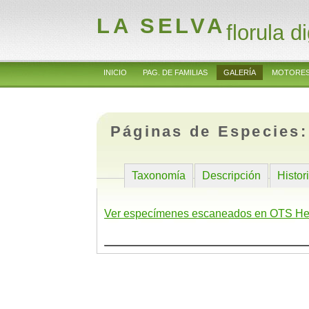
LA SELVA
florula di
INICIO
PAG. DE FAMILIAS
GALERÍA
MOTORES
Páginas de Especies
Taxonomía
Descripción
Histor
Ver especímenes escaneados en OTS He