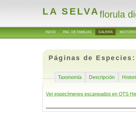
LA SELVA
florula di
INICIO
PAG. DE FAMILIAS
GALERÍA
MOTORES
Páginas de Especies
Taxonomía
Descripción
Histor
Ver especímenes escaneados en OTS He