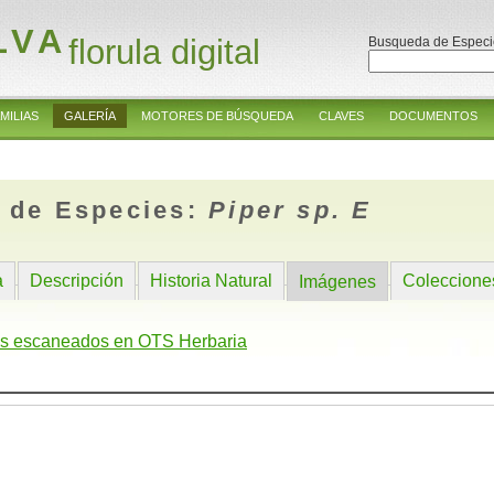
LVA
florula digital
Busqueda de Especi
MILIAS
GALERÍA
MOTORES DE BÚSQUEDA
CLAVES
DOCUMENTOS
 de Especies:
Piper sp. E
a
Descripción
Historia Natural
Coleccione
Imágenes
s escaneados en OTS Herbaria