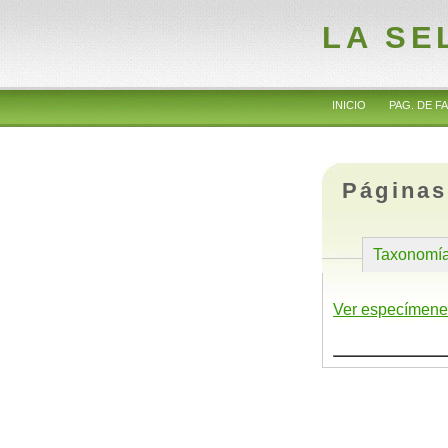
LA SE
INICIO
PAG. DE FA
Páginas
Taxonomí
Ver especímene