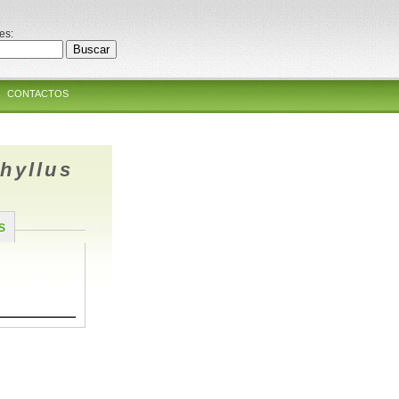
es:
CONTACTOS
hyllus
s