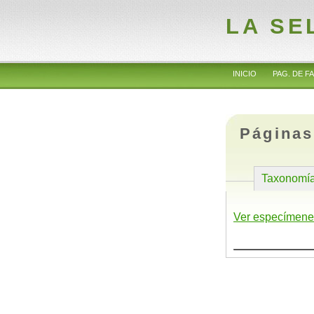
LA SE
INICIO
PAG. DE FA
Páginas
Taxonomí
Ver especímene