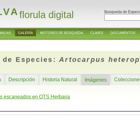
LVA
florula digital
Busqueda de Especi
MILIAS
GALERÍA
MOTORES DE BÚSQUEDA
CLAVES
DOCUMENTOS
 de Especies:
Artocarpus heterop
a
Descripción
Historia Natural
Coleccione
Imágenes
s escaneados en OTS Herbaria