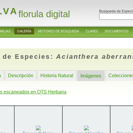
LVA
florula digital
Busqueda de Especi
MILIAS
GALERÍA
MOTORES DE BÚSQUEDA
CLAVES
DOCUMENTOS
 de Especies:
Acianthera aberran
a
Descripción
Historia Natural
Coleccione
Imágenes
s escaneados en OTS Herbaria