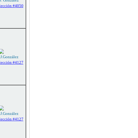
 J. González
lección #4050
 J.González
lección #4127
 J.González
lección #4127