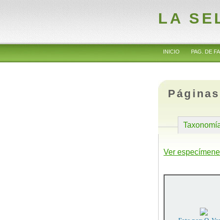
LA SE
INICIO
PAG. DE FA
Páginas
Taxonomí
Ver especímene