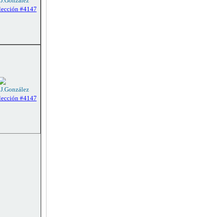
 J.González
lección #4147
 J.González
lección #4147