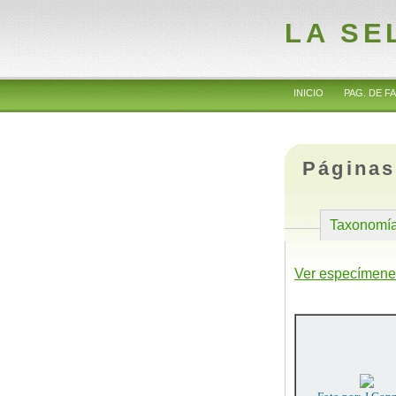
LA SE
INICIO
PAG. DE FA
Páginas
Taxonomí
Ver especímene