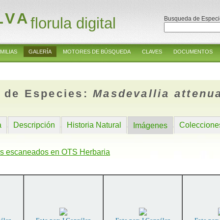
LVA
florula digital
Busqueda de Especi
MILIAS
GALERÍA
MOTORES DE BÚSQUEDA
CLAVES
DOCUMENTOS
 de Especies:
Masdevallia attenu
a
Descripción
Historia Natural
Coleccione
Imágenes
s escaneados en OTS Herbaria