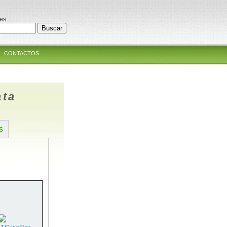
es:
CONTACTOS
ata
s