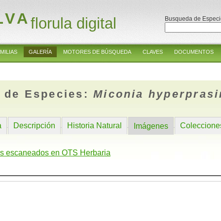
LVA
florula digital
Busqueda de Especi
MILIAS
GALERÍA
MOTORES DE BÚSQUEDA
CLAVES
DOCUMENTOS
 de Especies:
Miconia hyperprasi
a
Descripción
Historia Natural
Coleccione
Imágenes
s escaneados en OTS Herbaria