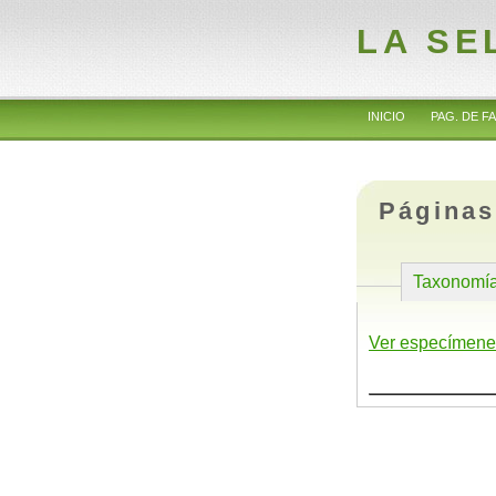
LA SE
INICIO
PAG. DE FA
Páginas
Taxonomí
Ver especímene