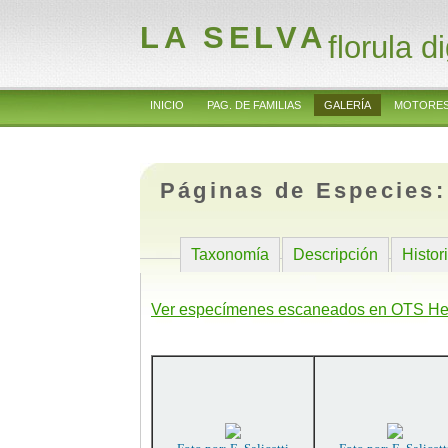
LA SELVA
florula di
INICIO
PAG. DE FAMILIAS
GALERÍA
MOTORES
Páginas de Especies
Taxonomía
Descripción
Histor
Ver especímenes escaneados en OTS He