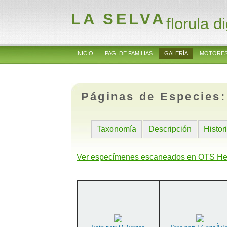
LA SELVA
florula di
INICIO
PAG. DE FAMILIAS
GALERÍA
MOTORES
Páginas de Especies
Taxonomía
Descripción
Histor
Ver especímenes escaneados en OTS He