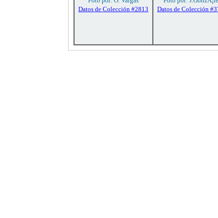
Foto por: O. Vargas
Foto por: J.GonzÃ¡l
Datos de Colección #2813
Datos de Colección #