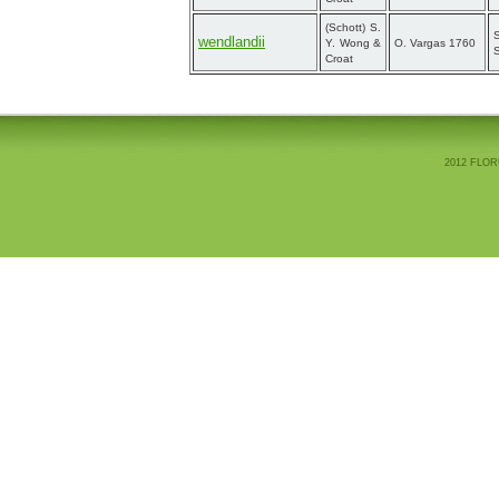
(Schott) S.
wendlandii
Y. Wong &
O. Vargas 1760
Croat
2012 FLOR