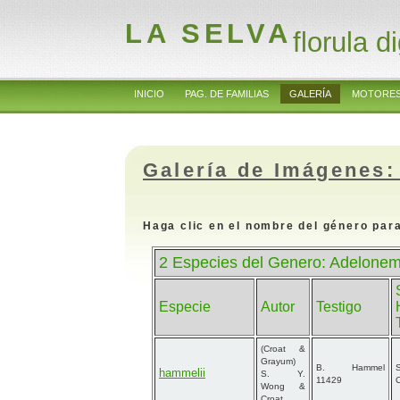
LA SELVA
florula di
INICIO
PAG. DE FAMILIAS
GALERÍA
MOTORES
Galería de Imágenes:
Haga clic en el nombre del género para
2 Especies del Genero: Adelone
Especie
Autor
Testigo
(Croat &
Grayum)
B. Hammel
hammelii
S. Y.
11429
Wong &
Croat