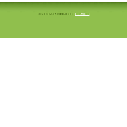
2012 FLORULA DIGITAL OET.
E. CASTRO