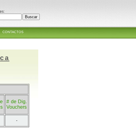
es:
CONTACTOS
ica
e
# de Dig.
es
Vouchers
-