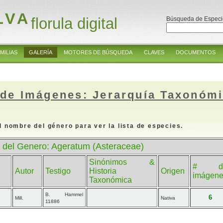
LVA
florula digital
Búsqueda de Especi
MILIAS
GALERÍA
MOTORES DE BÚSQUEDA
CLAVES
DOCUMENTOS
 de Imágenes: Jerarquía Taxonóm
l nombre del género para ver la lista de especies.
 del Genero: Ageratum (Asteraceae)
Sinónimos &
# d
Autor
Testigo
Historia
Origen
imágen
Taxonómica
B. Hammel
6
Mill.
Nativa
11886