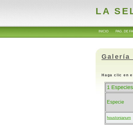
LA SE
INICIO
PAG. DE FA
Galería
Haga clic en e
1 Especies
Especie
houstonianum