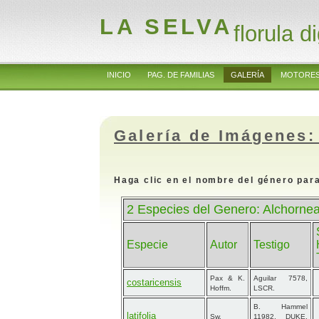
LA SELVA
florula di
INICIO
PAG. DE FAMILIAS
GALERÍA
MOTORES
Galería de Imágenes:
Haga clic en el nombre del género para
2 Especies del Genero: Alchorne
Especie
Autor
Testigo
Pax & K.
Aguilar 7578,
costaricensis
Hoffm.
LSCR.
B. Hammel
latifolia
Sw.
11982, DUKE,