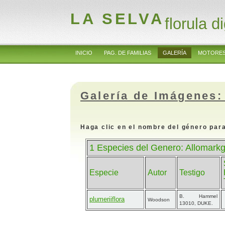
LA SELVA
florula di
INICIO
PAG. DE FAMILIAS
GALERÍA
MOTORES
Galería de Imágenes:
Haga clic en el nombre del género para
1 Especies del Genero: Allomark
Especie
Autor
Testigo
B. Hammel
plumeriiflora
Woodson
13010, DUKE.