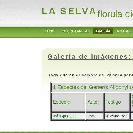
LA SELVA
florula di
INICIO
PAG. DE FAMILIAS
GALERÍA
MOTORES
Galería de Imágenes:
Haga clic en el nombre del género para
1 Especies del Genero: Allophylu
Especie
Autor
Testigo
psilospermus
Radlk.
O. Vargas 1558