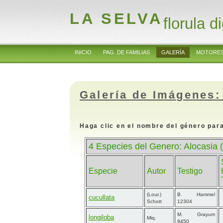
LA SELVA
florula di
INICIO
PAG. DE FAMILIAS
GALERÍA
MOTORES
Galería de Imágenes:
Haga clic en el nombre del género para
4 Especies del Genero: Alocasia 
Especie
Autor
Testigo
(Lour.)
B. Hammel
cucullata
Schott
12304
M. Grayum
longiloba
Miq.
9450