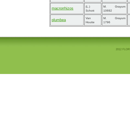
(L.)
M. Grayum
macrorrhizos
Schott
10692
Van
M. Grayum
plumbea
Houtte
1796
2012 FLOR