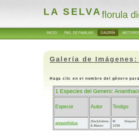
LA SELVA
florula di
INICIO
PAG. DE FAMILIAS
GALERÍA
MOTORES
Galería de Imágenes:
Haga clic en el nombre del género para
1 Especies del Genero: Ananthac
Especie
Autor
Testigo
(Sw.)Underw.
M. Grayum
angustifolius
& Maxon
1058