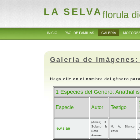
LA SELVA
florula di
INICIO
PAG. DE FAMILIAS
GALERÍA
MOTORES
Galería de Imágenes:
Haga clic en el nombre del género para
1 Especies del Genero: Anathallis
Especie
Autor
Testigo
(Ames) R.
S
Solano &
M. A. Blanco
lewisiae
Soto
1590
Arenas