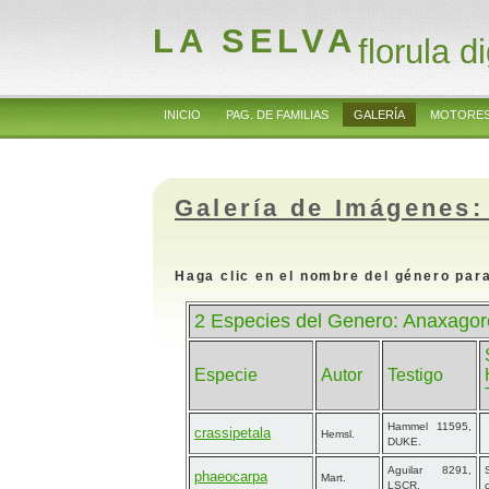
LA SELVA
florula di
INICIO
PAG. DE FAMILIAS
GALERÍA
MOTORES
Galería de Imágenes:
Haga clic en el nombre del género para
2 Especies del Genero: Anaxagor
Especie
Autor
Testigo
Hammel 11595,
crassipetala
Hemsl.
DUKE.
Aguilar 8291,
phaeocarpa
Mart.
LSCR.