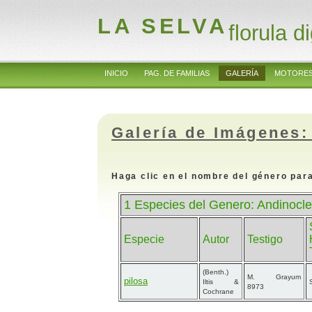
LA SELVA
florula di
INICIO
PAG. DE FAMILIAS
GALERÍA
MOTORES
Galería de Imágenes:
Haga clic en el nombre del género para
1 Especies del Genero: Andinoc
Especie
Autor
Testigo
(Benth.)
M. Grayum
pilosa
Iltis &
8973
Cochrane