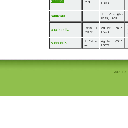
mucosa
Jacq.
S
LSCR.
J. Gonz�lez
muricata
L.
8275, LSCR.
(Diels) H.
Aguilar 7637,
papilionella
S
Rainer
LSCR.
S
H. Rainer,
Aguilar 8346,
subnubila
ined.
LSCR.
2012 FLOR