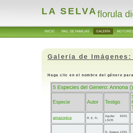
LA SELVA
florula di
INICIO
PAG. DE FAMILIAS
GALERÍA
MOTORES
Galería de Imágenes:
Haga clic en el nombre del género para
5 Especies del Genero: Annona ()
Especie
Autor
Testigo
Aguilar 8202,
amazonica
R. E. Fr.
LSCR.
D. Solano 1252,