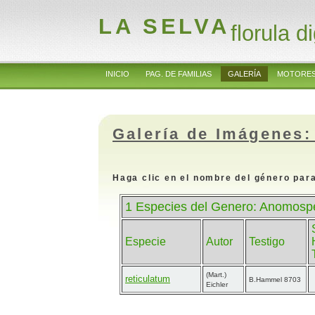
LA SELVA
florula di
INICIO
PAG. DE FAMILIAS
GALERÍA
MOTORES
Galería de Imágenes:
Haga clic en el nombre del género para
1 Especies del Genero: Anomos
Especie
Autor
Testigo
(Mart.)
reticulatum
B.Hammel 8703
Eichler