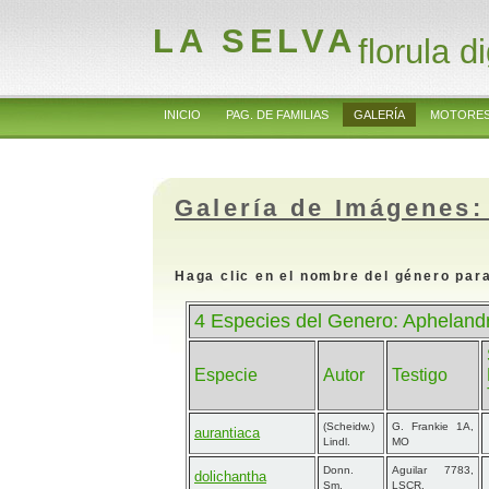
LA SELVA
florula di
INICIO
PAG. DE FAMILIAS
GALERÍA
MOTORES
Galería de Imágenes:
Haga clic en el nombre del género para
4 Especies del Genero: Apheland
Especie
Autor
Testigo
(Scheidw.)
G. Frankie 1A,
aurantiaca
Lindl.
MO
Donn.
Aguilar 7783,
dolichantha
Sm.
LSCR.