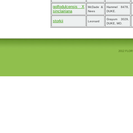
golfodulcensis X
McDade &
Hammel 8478,
sinclairiana
Nees
DUKE.
Grayum 3029,
storkii
Leonard
DUKE, MO.
2012 FLOR