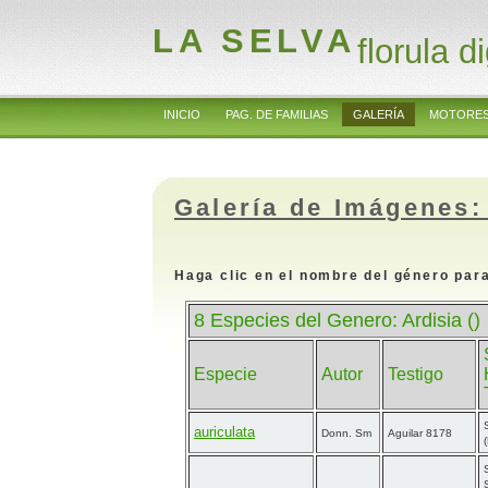
LA SELVA
florula di
INICIO
PAG. DE FAMILIAS
GALERÍA
MOTORES
Galería de Imágenes:
Haga clic en el nombre del género para
8 Especies del Genero: Ardisia ()
Especie
Autor
Testigo
auriculata
Donn. Sm
Aguilar 8178