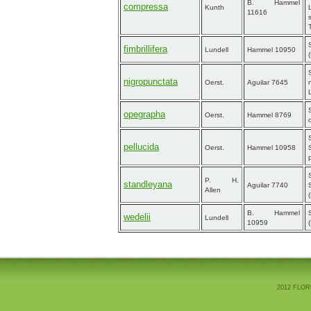
B. Hammel
compressa
Kunth
11616
fimbrillifera
Lundell
Hammel 10950
nigropunctata
Oerst.
Aguilar 7645
opegrapha
Oerst.
Hammel 8769
pellucida
Oerst.
Hammel 10958
P. H.
standleyana
Aguilar 7740
Allen
B. Hammel
wedelii
Lundell
10959
2012 FLOR