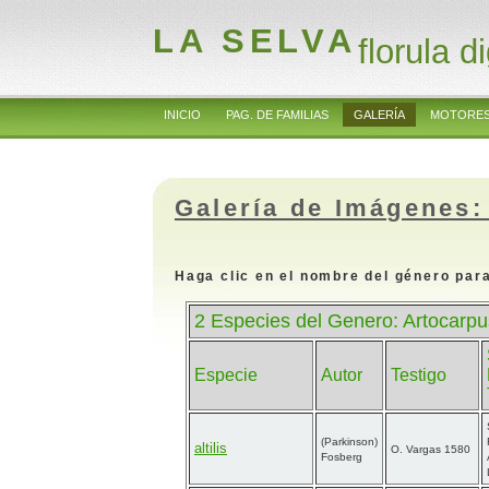
LA SELVA
florula di
INICIO
PAG. DE FAMILIAS
GALERÍA
MOTORES
Galería de Imágenes:
Haga clic en el nombre del género para
2 Especies del Genero: Artocarpu
Especie
Autor
Testigo
(Parkinson)
altilis
O. Vargas 1580
Fosberg