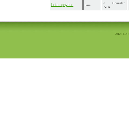
J. González
heterophyllus
Lam.
7706
2012 FLOR