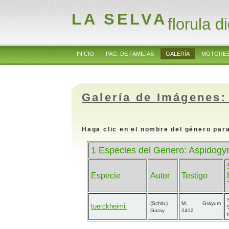
LA SELVA
florula di
INICIO
PAG. DE FAMILIAS
GALERÍA
MOTORES
Galería de Imágenes:
Haga clic en el nombre del género para
1 Especies del Genero: Aspidogy
Especie
Autor
Testigo
(Schltr.)
M. Grayum
tuerckheimii
Garay
2412