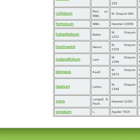
253
Rich. ex
cirrhatum
M. Grayum 984
Willd.
formosum
Willd.
Hammel 10658
M. Grayum
holophlebium
Baker
1252
M. Grayum
hostmannii
Hieron.
2105
M. Grayum
juglandifolium
Lam.
1296
M. Grayum
pteropus
Kaulf.
1970
M. Grayum
riparium
Liebm.
1348
Langsd. &
serra
Hammel 11091
Fisch.
serratum
L.
Aguilar 7816