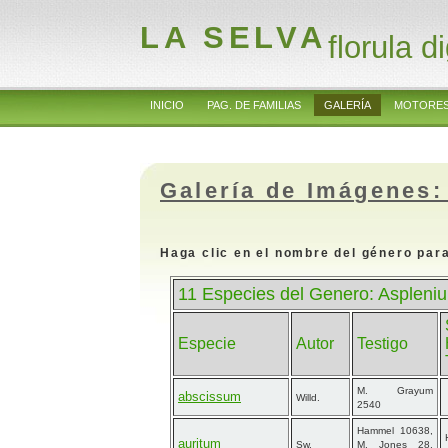
LA SELVA
florula di
INICIO
PAG. DE FAMILIAS
GALERÍA
MOTORES
Galería de Imágenes:
Haga clic en el nombre del género para
11 Especies del Genero: Aspleniu
Especie
Autor
Testigo
M. Grayum
abscissum
Willd.
2540
Hammel 10638,
auritum
Sw.
M. Jones 28,