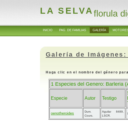
LA SELVA
florula di
INICIO
PAG. DE FAMILIAS
GALERÍA
MOTORES
Galería de Imágenes:
Haga clic en el nombre del género para
1 Especies del Genero: Barleria 
Especie
Autor
Testigo
Dum.
Aguilar 8489,
oenotheroides
Cours.
LSCR.