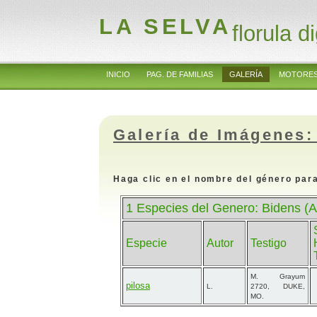
LA SELVA
florula di
INICIO
PAG. DE FAMILIAS
GALERÍA
MOTORES
Galería de Imágenes:
Haga clic en el nombre del género para
1 Especies del Genero: Bidens (
Especie
Autor
Testigo
M. Grayum
pilosa
L.
2720, DUKE,
MO.