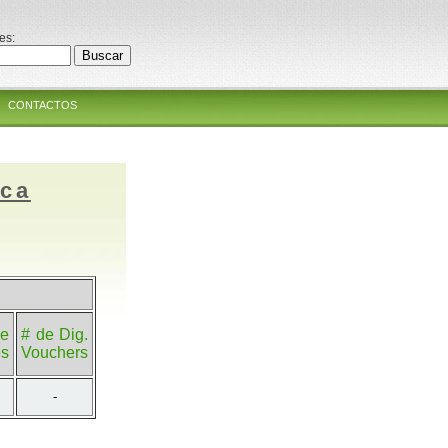
es:
CONTACTOS
ica
e
# de Dig.
es
Vouchers
-