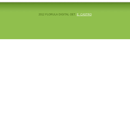
2012 FLORULA DIGITAL OET.
E. CASTRO