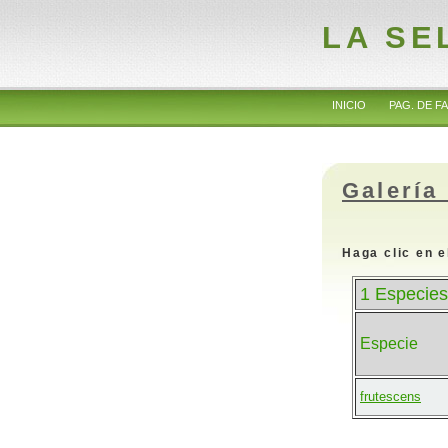
LA SE
INICIO
PAG. DE FA
Galería
Haga clic en e
1 Especies
Especie
frutescens