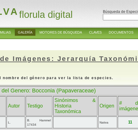
LVA
florula digital
Búsqueda de Especi
MILIAS
GALERÍA
MOTORES DE BÚSQUEDA
CLAVES
DOCUMENTOS
 de Imágenes: Jerarquía Taxonóm
l nombre del género para ver la lista de especies.
 del Genero: Bocconia (Papaveraceae)
Sinónimos &
# d
Autor
Testigo
Historia
Origen
imágen
Taxonómica
B. Hammel
11
L.
Nativa
17434