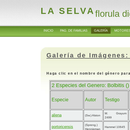
LA SELVA
florula di
INICIO
PAG. DE FAMILIAS
GALERÍA
MOTORES
Galería de Imágenes:
Haga clic en el nombre del género para
2 Especies del Genero: Bolbitis ()
Especie
Autor
Testigo
M. Grayum
aliena
(Sw.) Alston
2499
(Spreng.)
portoricensis
Hammel 10645
Hennipman