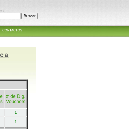
es:
CONTACTOS
ica
e
# de Dig.
es
Vouchers
1
1