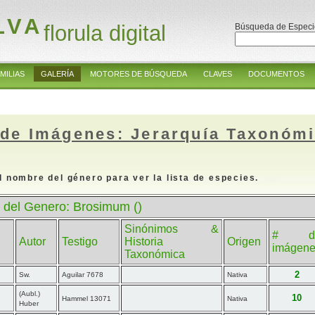
LVA
florula digital
Búsqueda de Especi
MILIAS
GALERÍA
MOTORES DE BÚSQUEDA
CLAVES
DOCUMENTOS
 de Imágenes: Jerarquía Taxonóm
l nombre del género para ver la lista de especies.
 del Genero: Brosimum ()
Sinónimos &
# d
Autor
Testigo
Historia
Origen
imágen
Taxonómica
2
Sw.
Aguilar 7678
Nativa
(Aubl.)
10
Hammel 13071
Nativa
Huber