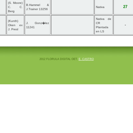
(S. Moore)
B.Hammel &
27
C. C.
Nativa
J.Trainer 13256
Berg
Nativa de
(Kunth)
J. Gonz�lez
CR
-
Oken ex
11241
Plantada
J. Presl
en LS
2012 FLORULA DIGITAL OET.
E. CASTRO