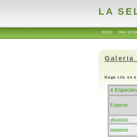
LA SE
INICIO
PAG. DE FA
Galería
Haga clic en e
4 Especies
Especie
alicastrum
guianense