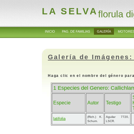
LA SELVA
florula di
INICIO
PAG. DE FAMILIAS
GALERÍA
MOTORES
Galería de Imágenes:
Haga clic en el nombre del género para
1 Especies del Genero: Callichla
Especie
Autor
Testigo
(Rich.) K.
Aguilar 7720,
latifolia
Schum.
LSCR.