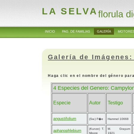
LA SELVA
florula di
INICIO
PAG. DE FAMILIAS
GALERÍA
MOTORES
Galería de Imágenes:
Haga clic en el nombre del género para
4 Especies del Genero: Campylo
Especie
Autor
Testigo
angustifolium
(Sw.) F�e
Hammel 10668
(Kunze) T.
M. Grayum
aphanophlebium
Moore
1921