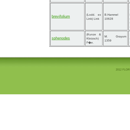
(Lodd. ex
B.Hammel
brevifolium
Link) Link
10628
(Kunze &
M. Grayum
sphenodes
Klotzsch)
1359
F�e.
2012 FLOR