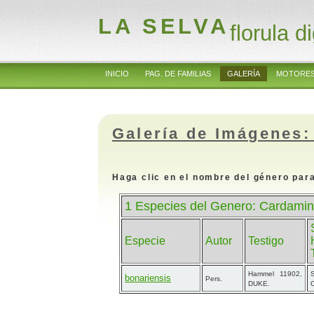
LA SELVA
florula di
INICIO
PAG. DE FAMILIAS
GALERÍA
MOTORES
Galería de Imágenes:
Haga clic en el nombre del género para
1 Especies del Genero: Cardamin
Especie
Autor
Testigo
Hammel 11902,
bonariensis
Pers.
DUKE.
C