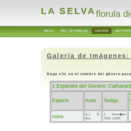
LA SELVA
florula di
INICIO
PAG. DE FAMILIAS
GALERÍA
MOTORES
Galería de Imágenes:
Haga clic en el nombre del género para
1 Especies del Genero: Catharan
Especie
Autor
Testigo
(L.) G.
J. Gonz�lez
roseus
Don
7623, LSCR.