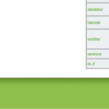
glandulosa
hammelii
prunifera
racemosa
sp. A