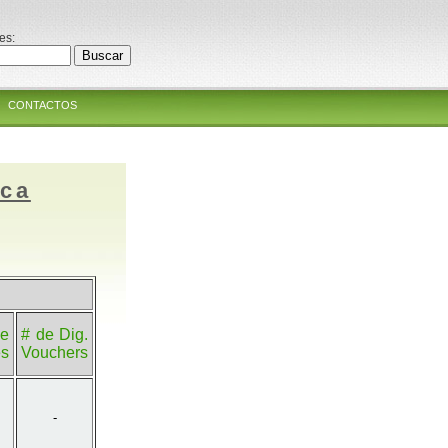
es:
CONTACTOS
ica
e
# de Dig.
es
Vouchers
-