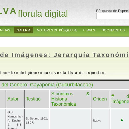
LVA
florula digital
Búsqueda de Especi
MILIAS
GALERÍA
MOTORES DE BÚSQUEDA
CLAVES
DOCUMENTOS
 de Imágenes: Jerarquía Taxonóm
l nombre del género para ver la lista de especies.
 del Genero: Cayaponia (Cucurbitaceae)
Sinónimos &
# d
Autor
Testigo
Historia
Origen
imágen
Taxonómica
(R.J.
Hampshire)
D. Solano 1162,
4
P. Duchen
Nativa
LSCR
& S.S.
Renner