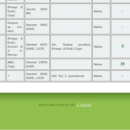
(Poepp. &
Jacobs 2804,
-
Endl.)
Nativa
MO.
Cogn.
Grayum -
Hammel 9565,
-
sp. nov.
Nativa
DUKE.
ined.
(Poepp. &
Endl.)
Hammel 8437,
Sin. Selysia prunifera
5
Duchen &
Nativa
DUKE, LSCR.
(Poepp. & Endl.) Cogn.
S. S.
Renner
(Mill.)
Hammel 10956,
19
Nativa
Cogn.
DUKE.
Hammel 8340,
-
?
Hist. Tax. C. granatensis
Nativa
DUKE, LSCR.
2012 FLORULA DIGITAL OET.
E. CASTRO