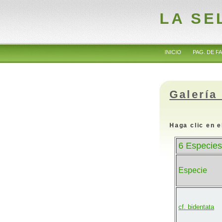
LA SE
INICIO
PAG. DE FA
Galería
Haga clic en e
6 Especies
Especie
cf. bidentata