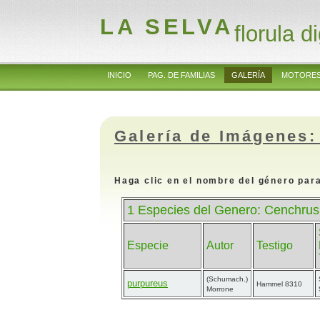
LA SELVA
florula di
INICIO
PAG. DE FAMILIAS
GALERÍA
MOTORES
Galería de Imágenes:
Haga clic en el nombre del género para
1 Especies del Genero: Cenchrus
Especie
Autor
Testigo
(Schumach.)
purpureus
Hammel 8310
Morrone