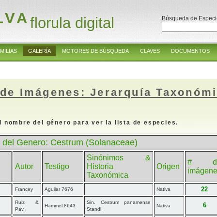
LVA
florula digital
Búsqueda de Especi
MILIAS
GALERÍA
MOTORES DE BÚSQUEDA
CLAVES
DOCUMENTOS
 de Imágenes: Jerarquía Taxonóm
l nombre del género para ver la lista de especies.
 del Genero: Cestrum (Solanaceae)
Sinónimos &
# d
Autor
Testigo
Historia
Origen
imágen
Taxonómica
22
Francey
Aguilar 7676
Nativa
Ruiz &
Sin. Cestrum panamense
6
Hammel 8643
Nativa
Pav.
Standl.