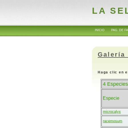
LA SE
INICIO
PAG. DE FA
Galería
Haga clic en e
4 Especies
Especie
microcalyx
racemosum