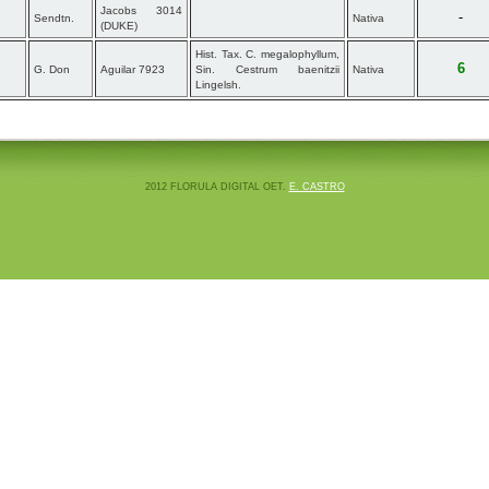
Jacobs 3014
-
Sendtn.
Nativa
(DUKE)
Hist. Tax. C. megalophyllum,
6
G. Don
Aguilar 7923
Sin. Cestrum baenitzii
Nativa
Lingelsh.
2012 FLORULA DIGITAL OET.
E. CASTRO