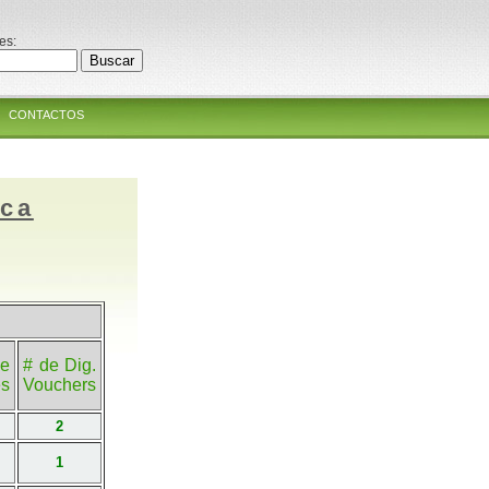
es:
CONTACTOS
ica
e
# de Dig.
es
Vouchers
2
1