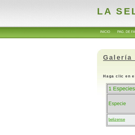
LA SE
INICIO
PAG. DE FA
Galería
Haga clic en e
1 Especies
Especie
belizense