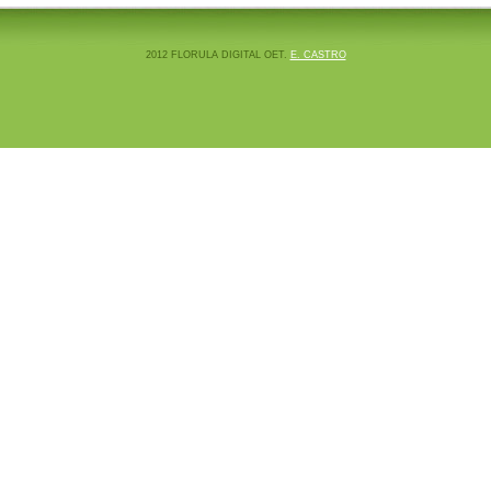
2012 FLORULA DIGITAL OET.
E. CASTRO