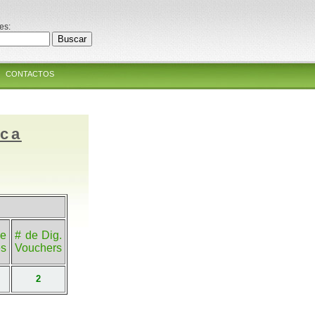
es:
CONTACTOS
ica
e
# de Dig.
es
Vouchers
2