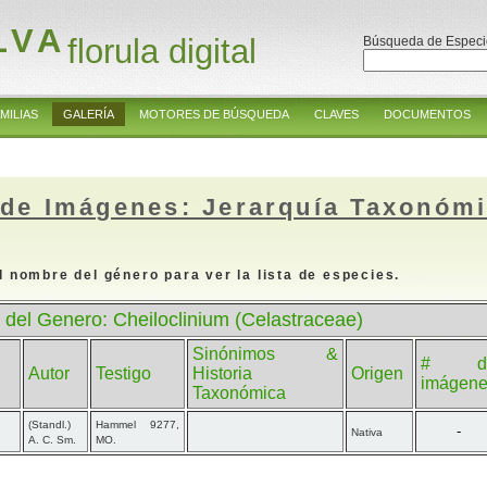
LVA
florula digital
Búsqueda de Especi
MILIAS
GALERÍA
MOTORES DE BÚSQUEDA
CLAVES
DOCUMENTOS
 de Imágenes: Jerarquía Taxonóm
l nombre del género para ver la lista de especies.
 del Genero: Cheiloclinium (Celastraceae)
Sinónimos &
# d
Autor
Testigo
Historia
Origen
imágen
Taxonómica
(Standl.)
Hammel 9277,
-
Nativa
A. C. Sm.
MO.