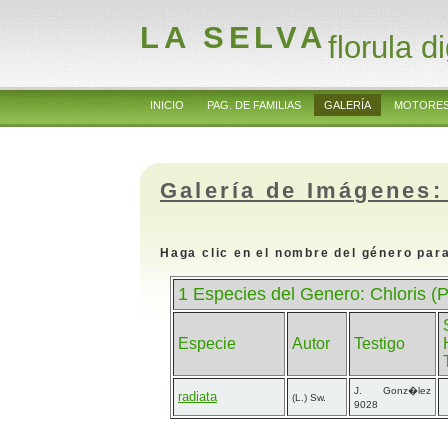
LA SELVA
florula di
INICIO
PAG. DE FAMILIAS
GALERÍA
MOTORES
Galería de Imágenes:
Haga clic en el nombre del género para
1 Especies del Genero: Chloris (
Especie
Autor
Testigo
J. Gonz�lez
radiata
(L.) Sw.
9028