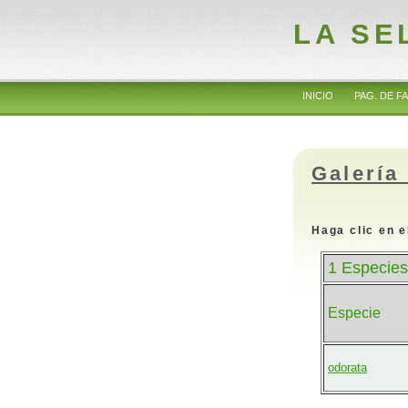
LA SE
INICIO
PAG. DE FA
Galería
Haga clic en e
1 Especies
Especie
odorata