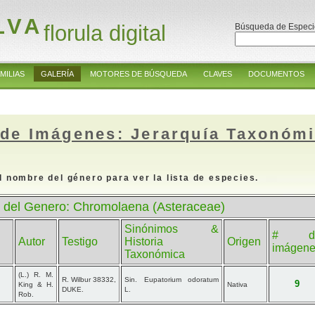
LVA
florula digital
Búsqueda de Especi
MILIAS
GALERÍA
MOTORES DE BÚSQUEDA
CLAVES
DOCUMENTOS
 de Imágenes: Jerarquía Taxonóm
l nombre del género para ver la lista de especies.
 del Genero: Chromolaena (Asteraceae)
Sinónimos &
# d
Autor
Testigo
Historia
Origen
imágen
Taxonómica
(L.) R. M.
R. Wilbur 38332,
Sin. Eupatorium odoratum
9
King & H.
Nativa
DUKE.
L.
Rob.