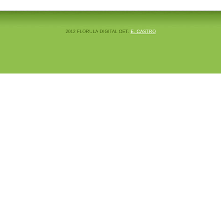
2012 FLORULA DIGITAL OET.
E. CASTRO