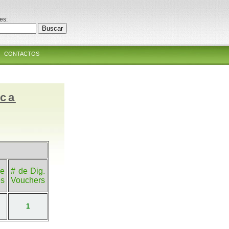
es:
CONTACTOS
ica
e
# de Dig.
es
Vouchers
1